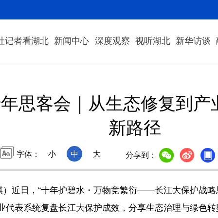
社记者看湖北
新闻中心
深度观察
视听湖北
新华访谈
年思客会｜从生态修复到产
新路径
字体：
小
中
大
分享到：
）近日，“十年护碧水・万物竞繁衍——长江大保护战略
业代表系统复盘长江大保护成效，分享生态治理与绿色转