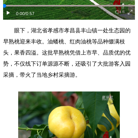
学术中国
乡村振兴
银龄
溯源中国
0:00
/0:57
城市
旅游
能源
会展
眼下，湖北省孝感市孝昌县丰山镇一处生态园的
彩票
娱乐
时尚
悦读
早熟桃迎来丰收。油蟠桃、红肉油桃等品种缀满枝
公益
一带一路
亚太网
上市公司
头，果香四溢。这批早熟桃凭借上市早、品质优的优
势，不仅线下订单源源不断，还吸引了大批游客入园
文化产业
采摘，带火了当地乡村采摘游。
地方频道
北京
天津
河北
山西
辽宁
吉林
上海
江苏
浙江
安徽
福建
江西