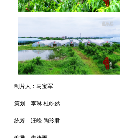
制片人：马宝军
策划：李琳 杜屹然
统筹：汪峰 陶玲君
编导：朱晓雨