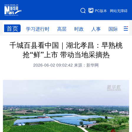
手机版
PC版本
网站无障碍
网站地图
首页
学习进行时
高层
时政
人事
国际
财
千城百县看中国｜湖北孝昌：早熟桃
学习进行时
高层
时政
人事
抢“鲜”上市 带动当地采摘热
国际
财经
网评
港澳
2026-06-02 09:02:42
来源：新华网
台湾
思客智库
全球连线
教育
科技
科创
量子
体育
文化
书画
健康
军事
访谈
视频
图片
政务
法律
中央文件
金融
汽车
食品
人居
信息化
数字经济