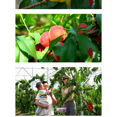
山东
河南
湖北
湖南
广东
广西
海南
重庆
四川
贵州
云南
西藏
陕西
甘肃
青海
宁夏
新疆
内蒙古
黑龙江
多语种频道
English
Español
Français
عربى
Русский язык
日本語
한국어
Deutsch
Português