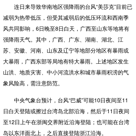
连日来导致华南地区强降雨的台风“美莎克”目前已
学术中国
乡村振兴
银龄
溯源中国
减弱为热带低压，但受其减弱后的低压环流和西南季
城市
旅游
能源
会展
风共同影响，6日晚至8日白天，广西至山东等地将有
彩票
娱乐
时尚
悦读
强降雨天气。其中，广西、广东、湖南、湖北、江
苏、安徽、河南、山东及辽宁等地部分地区有暴雨或
公益
一带一路
亚太网
上市公司
大暴雨，广西东部等局地有特大暴雨。上述地区发生
文化产业
山洪、地质灾害、中小河流洪水和城市暴雨积涝的气
象风险高，需注意防范。
地方频道
中央气象台预计，台风“巴威”可能10日夜间至11
北京
天津
河北
山西
日白天登陆或擦过台湾岛北部沿海，然后于11日夜间
辽宁
吉林
上海
江苏
至12日上午在浙闽交界附近沿海登陆；也可能在台湾
浙江
安徽
福建
江西
岛以东洋面北上，之后直接登陆浙江沿海。