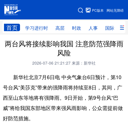
手机版
PC版本
网站无障碍
网站地图
首页
学习进行时
高层
时政
人事
国际
财
两台风将接续影响我国 注意防范强降雨
学习进行时
高层
时政
人事
风险
国际
财经
网评
港澳
2026-07-06 21:21:27
来源：新华社
台湾
思客智库
全球连线
教育
新华社北京7月6日电 中央气象台6日预计，第10
科技
科创
量子
体育
号台风“美莎克”带来的强降雨将持续至8日，其间，广
文化
书画
健康
军事
西至山东等地将有强降雨。9日开始，第9号台风“巴
访谈
视频
图片
政务
威”将给我国东部地区带来强风雨影响，公众需提前做
法律
中央文件
金融
汽车
好防范措施。
食品
人居
信息化
数字经济