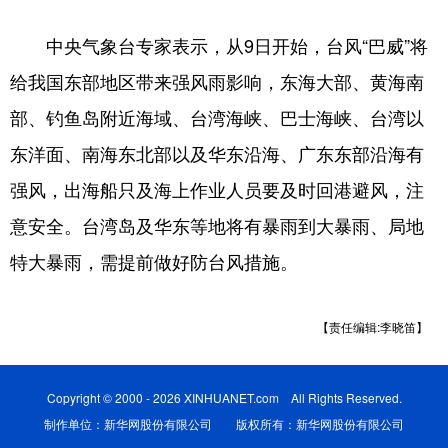
山东
河南
湖北
湖南
中央气象台专家表示，从9日开始，台风“巴威”将
广东
广西
海南
重庆
给我国东部地区带来强风雨影响，东海大部、黄海南
四川
贵州
云南
西藏
部、钓鱼岛附近海域、台湾海峡、巴士海峡、台湾以
陕西
甘肃
青海
宁夏
东洋面、南海东北部以及华东沿海、广东东部沿海有
新疆
内蒙古
黑龙江
强风，出海船只及海上作业人员要及时回港避风，注
意安全。台湾岛及华东等地将有暴雨到大暴雨、局地
多语种频道
特大暴雨，需提前做好防台风措施。
English
Español
Français
عربى
【责任编辑:李晓笛】
Русский язык
日本語
한국어
Deutsch
Português
Copyright © 2000 - 2026 XINHUANET.com All Rights Reserved.
制作单位：新华网股份有限公司 版权所有：新华网股份有限公司