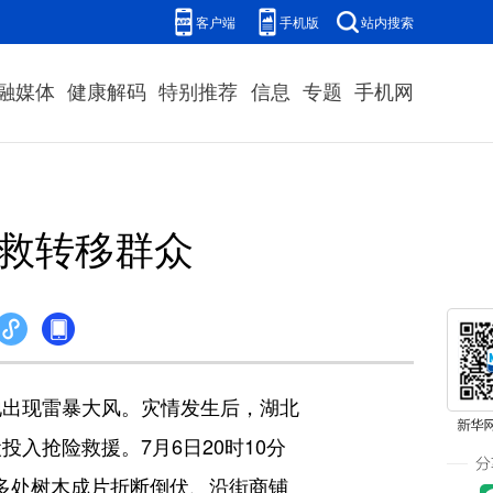
客户端
手机版
站内搜索
融媒体
健康解码
特别推荐
信息
专题
手机网
营救转移群众
地出现雷暴大风。灾情发生后，湖北
入抢险救援。7月6日20时10分
区多处树木成片折断倒伏、沿街商铺