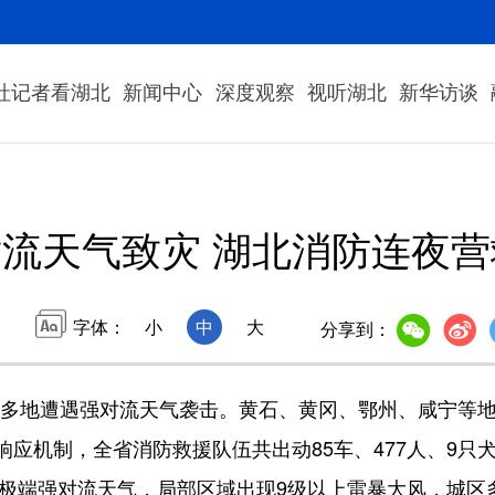
社记者看湖北
新闻中心
深度观察
视听湖北
新华访谈
流天气致灾 湖北消防连夜
字体：
小
中
大
分享到：
部多地遭遇强对流天气袭击。黄石、黄冈、鄂州、咸宁等
应机制，全省消防救援队伍共出动85车、477人、9只犬投
遭遇极端强对流天气，局部区域出现9级以上雷暴大风，城