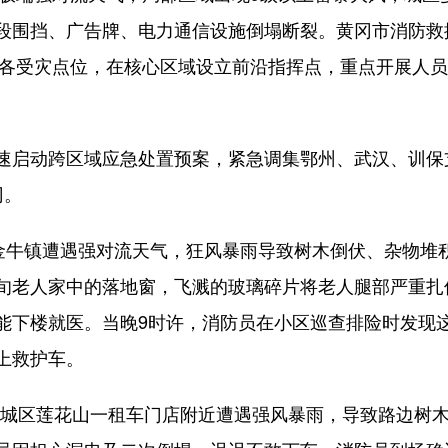
段围挡、广告牌、电力通信设施倒塌断裂。黄冈市消防救
奔赴各受灾点位，在核心区域设立前沿指挥点，重点开展人
动跨区域应急处置预案，紧急调集鄂州、武汉、训保支队
冈。
牛镇遭遇强对流天气，狂风暴雨导致树木倒伏、杂物堆
旬老人家中的落地窗，飞溅的玻璃碎片将老人腿部严重扎
能下楼就医。当晚9时许，消防员在小区巡查排险时发现
上救护车。
鄂城区莲花山一租车门店附近遭遇强风暴雨，导致路边树木