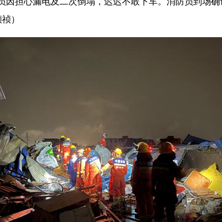
员因担心漏电及二次倒塌，迟迟不敢下车。消防员到场确
祯祯）